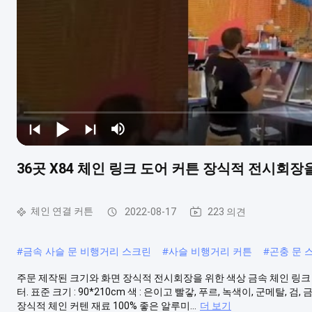
36곳 X84 체인 링크 도어 커튼 장식적 전시회
체인 연결 커튼
2022-08-17
223 의견
#
금속 사슬 문 비행거리 스크린
#
사슬 비행거리 커튼
#
곤충 문 
주문 제작된 크기와 화면 장식적 전시회장을 위한 색상 금속 체인 링크 메쉬
터. 표준 크기 : 90*210cm 색 : 은이고 빨갛, 푸르, 녹색이, 군메탈, 
장식적 체인 커텐 재료 100% 좋은 알루미...
더 보기