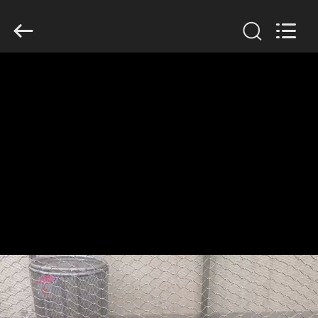
©
2017
-
2026
Anping
Yuntong
Metal
Wire
집
Mesh
Co.,Ltd.
All
Rights
Reserved.
제
품
우
리
에
대