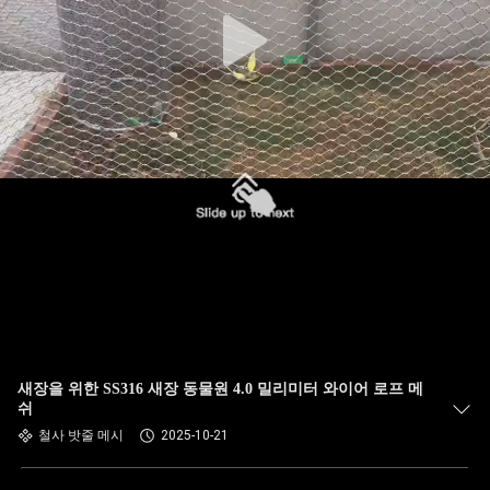
하
여
공
장
여
행
품
질
새장을 위한 SS316 새장 동물원 4.0 밀리미터 와이어 로프 메
관
쉬
철사 밧줄 메시
2025-10-21
리