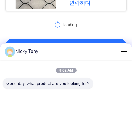
연락하다
도
11
loading...
장식적인 철망사
개
인
연락처!
Nicky Tony
정
보
모든
8:02 AM
49
정
Good day, what product are you looking for?
책
체인 연결 커튼
철사 밧줄 메시
동물원 철망사
난간 케이블 메시
새장 철사 그물세공
x 케이블 메시를 가십
까만 산화물 철사 밧
시오
줄