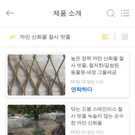
©
2017
-
제품 소개
2026
Anping
Yuntong
Metal
Wire
집
204
Mesh
Co.,Ltd.
까만 산화물 철사 밧줄
All
Rights
Reserved.
철사 밧줄 메시
제
높은 장력 까만 산화물 철
품
사 밧줄, 철저한/길쌈된
동물원 새장 그물세공
MOQ:10 평방 미터
우
연락하다
146
리
에
닦는 깃봉 스테인리스 철
동물원 철망사
사 밧줄 녹슬지 않는 순수
대
한 까만 산화물
MOQ:10 평방 미터