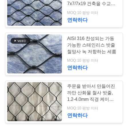
7x7/7x19 건축을 수교하
연
십시오
MOQ:10 평방 미터
103
연락하다
락
x 케이블 메시를 가
주
AISI 316 찬성되는 가동
십시오
세
가능한 스테인리스 밧줄
철망사 녹 저항하는 세륨
요
MOQ:10 평방 미터
연락하다
뉴
31
주문을 받아서 만들어진
스
까만 산화물 철사 밧
까만 산화물 철사 밧줄,
1.2-4.0mm 직경 케이블
줄
철망사
인
MOQ:10 평방 미터
연락하다
용