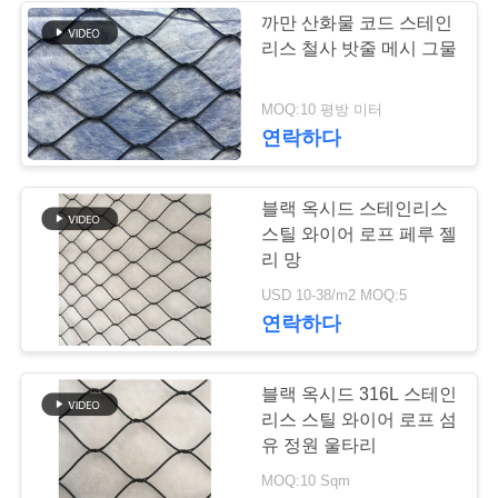
문
까만 산화물 코드 스테인
리스 철사 밧줄 메시 그물
을
18
요
MOQ:10 평방 미터
철사 밧줄 식물 격자
연락하다
구
하
블랙 옥시드 스테인리스
세
스틸 와이어 로프 페루 젤
리 망
요
127
USD 10-38/m2 MOQ:5
연락하다
사
건축 철망사
블랙 옥시드 316L 스테인
이
리스 스틸 와이어 로프 섬
트
유 정원 울타리
MOQ:10 Sqm
지