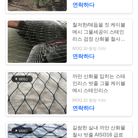
하
연락하다
여
철저한/매듭을 짓 케이블
155
공
메시 그물세공이 스테인
리스 검정 산화물 철사 밧
난간 케이블 메시
장
줄에 의하여, X 갑니다
MOQ:10 평방 미터
연락하다
여
행
까만 산화물 입히는 스테
인리스 밧줄 그물 케이블
품
메시 스테인리스
119
MOQ:10 평방 미터
질
연락하다
새장 철사 그물세공
관
리
길쌈한 실내 까만 산화물
철사 밧줄 AISI316 급료