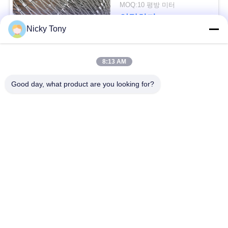
시
문
MOQ:10 평방 미터
연락하다
을
Nicky Tony
요
모든
8:13 AM
구
Good day, what product are you looking for?
하
철사 밧줄 메시
동물원 철망사
세
난간 케이블 메시
새장 철사 그물세공
요
x 케이블 메시를 가십
까만 산화물 철사 밧
사
시오
줄
이
철사 밧줄 식물 격자
건축 철망사
트
지