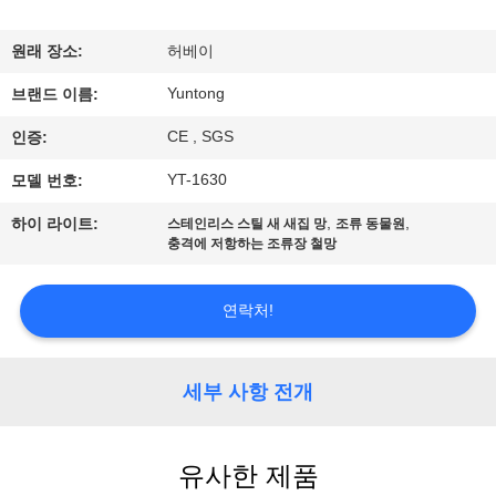
하
여
원래 장소:
허베이
Yuntong
브랜드 이름:
공
CE , SGS
인증:
장
YT-1630
모델 번호:
여
,
,
하이 라이트:
스테인리스 스틸 새 새집 망
조류 동물원
충격에 저항하는 조류장 철망
행
연락처!
품
질
세부 사항 전개
관
리
유사한 제품