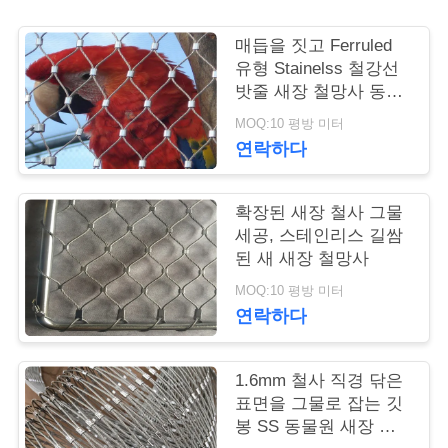
연
매듭을 짓고 Ferruled
유형 Stainelss 철강선
락
밧줄 새장 철망사 동물
원 프로젝트
주
MOQ:10 평방 미터
연락하다
세
요
확장된 새장 철사 그물
세공, 스테인리스 길쌈
된 새 새장 철망사
뉴
MOQ:10 평방 미터
스
연락하다
인
1.6mm 철사 직경 닦은
표면을 그물로 잡는 깃
용
봉 SS 동물원 새장 메