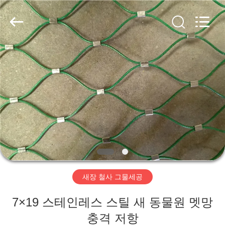
©
2017
-
2026
Anping
Yuntong
Metal
Wire
집
Mesh
Co.,Ltd.
All
Rights
Reserved.
제
품
우
리
새장 철사 그물세공
에
7×19 스테인레스 스틸 새 동물원 멧망
대
충격 저항