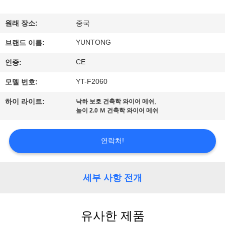
하
여
원래 장소:
중국
YUNTONG
브랜드 이름:
공
CE
인증:
장
YT-F2060
모델 번호:
여
,
하이 라이트:
낙하 보호 건축학 와이어 메쉬
높이 2.0 Ｍ 건축학 와이어 메쉬
행
연락처!
품
질
세부 사항 전개
관
리
유사한 제품