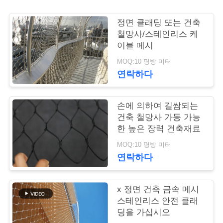
연
정면 클래딩 또는 건축
철망사/스테인리스 케
락
이블 메시
주
MOQ:10 평방 미터
연락하다
세
요
손에 의하여 길쌈되는
건축 철망사 가동 가능
한 높은 장력 건축재료
뉴
MOQ:10 평방 미터
스
연락하다
인
x 정면 건축 금속 메시
스테인리스 안전 클래
용
딩을 가십시오