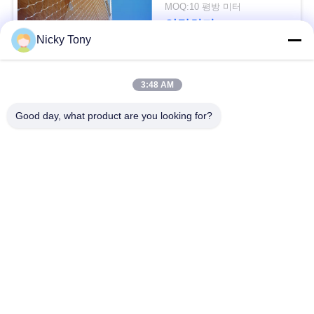
문
MOQ:10 평방 미터
연락하다
을
Nicky Tony
요
모든
3:48 AM
구
Good day, what product are you looking for?
하
철사 밧줄 메시
동물원 철망사
세
난간 케이블 메시
새장 철사 그물세공
요
x 케이블 메시를 가십
까만 산화물 철사 밧
사
시오
줄
이
철사 밧줄 식물 격자
건축 철망사
트
지