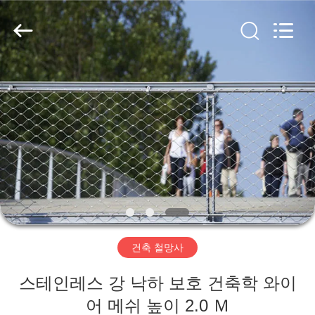
©
2017
-
2026
Anping
Yuntong
Metal
Wire
집
Mesh
Co.,Ltd.
All
Rights
Reserved.
제
품
우
리
건축 철망사
에
스테인레스 강 낙하 보호 건축학 와이
대
어 메쉬 높이 2.0 Ｍ