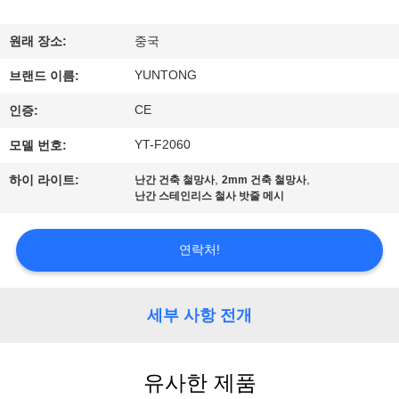
하
여
원래 장소:
중국
YUNTONG
브랜드 이름:
공
CE
인증:
장
YT-F2060
모델 번호:
여
,
,
하이 라이트:
난간 건축 철망사
2mm 건축 철망사
난간 스테인리스 철사 밧줄 메시
행
연락처!
품
질
세부 사항 전개
관
리
유사한 제품