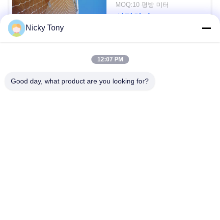
문
MOQ:10 평방 미터
연락하다
을
Nicky Tony
요
모든
12:07 PM
구
Good day, what product are you looking for?
하
철사 밧줄 메시
동물원 철망사
세
난간 케이블 메시
새장 철사 그물세공
요
x 케이블 메시를 가십
까만 산화물 철사 밧
사
시오
줄
이
철사 밧줄 식물 격자
건축 철망사
트
지