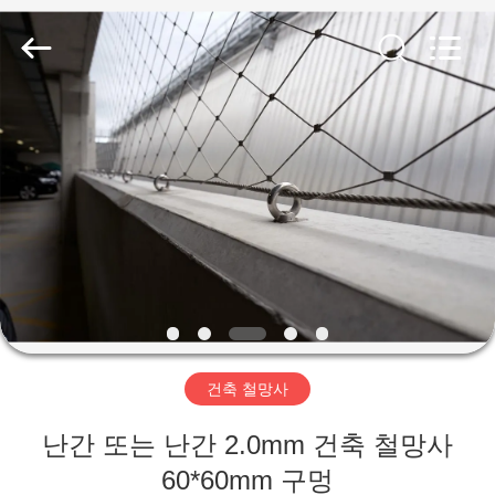
©
2017
-
2026
Anping
Yuntong
Metal
Wire
집
Mesh
Co.,Ltd.
All
Rights
Reserved.
제
품
우
리
건축 철망사
에
난간 또는 난간 2.0mm 건축 철망사
대
60*60mm 구멍