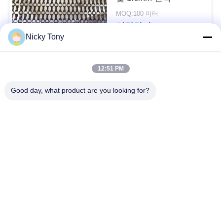
문
MOQ:100 미터
을
연락하다
Nicky Tony
요
구
모든
12:51 PM
하
Good day, what product are you looking for?
철사 밧줄 메시
동물원 철망사
세
요
난간 케이블 메시
새장 철사 그물세공
사
x 케이블 메시를 가십
까만 산화물 철사 밧
시오
줄
이
트
철사 밧줄 식물 격자
건축 철망사
지