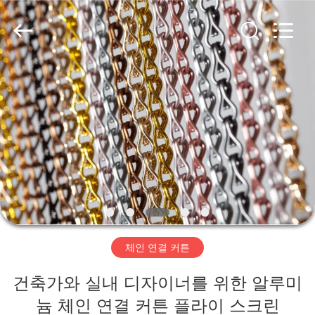
©
2017
-
2026
Anping
Yuntong
Metal
Wire
집
Mesh
Co.,Ltd.
All
Rights
Reserved.
제
품
우
리
체인 연결 커튼
에
건축가와 실내 디자이너를 위한 알루미
대
늄 체인 연결 커튼 플라이 스크린