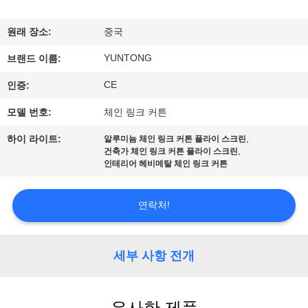
하
여
원래 장소:
중국
YUNTONG
브랜드 이름:
공
CE
인증:
장
모델 번호:
체인 링크 커튼
여
,
하이 라이트:
알루미늄 체인 링크 커튼 플라이 스크린
,
건축가 체인 링크 커튼 플라이 스크린
행
인테리어 헤비메탈 체인 링크 커튼
품
연락처!
질
세부 사항 전개
관
리
유사한 제품