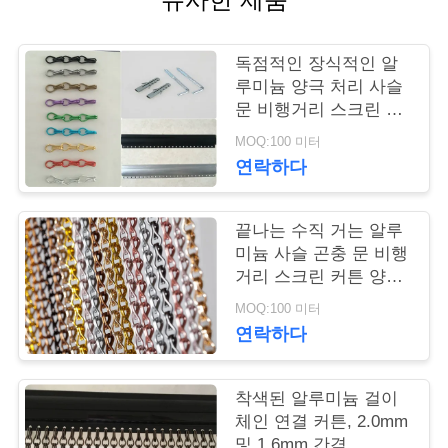
연
독점적인 장식적인 알
락
루미늄 양극 처리 사슬
문 비행거리 스크린 24
주
x12 x 8mm
MOQ:100 미터
세
연락하다
요
끝나는 수직 거는 알루
미늄 사슬 곤충 문 비행
뉴
거리 스크린 커튼 양극
처리
스
MOQ:100 미터
연락하다
인
착색된 알루미늄 걸이
용
체인 연결 커튼, 2.0mm
및 1.6mm 간격