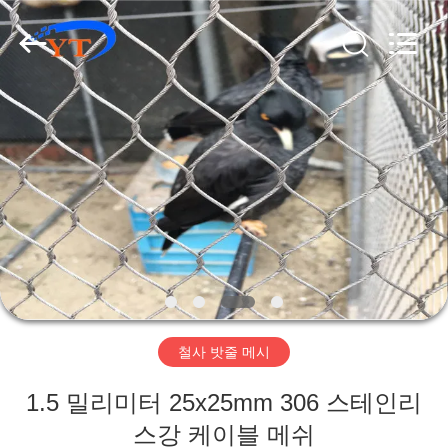
©
2017
-
2026
Anping
Yuntong
Metal
Wire
집
Mesh
Co.,Ltd.
All
Rights
Reserved.
제
품
우
리
철사 밧줄 메시
에
1.5 밀리미터 25x25mm 306 스테인리
대
스강 케이블 메쉬