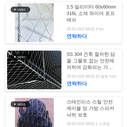
1.5 밀리미터 60x60mm
연
316L 소재 와이어 로프
메쉬
락
20-50 USD MOQ:1*1m
주
연락하다
세
SS 304 건축 철저한 담
요
을 그물로 잡는 안전에
의하여 강화되는 가동
가능한 철망사
뉴
20-50 USD MOQ:10 평방 미터
연락하다
스
스테인리스 스틸 안전
인
케이블 망 가방 스피커
낙하 보호
용
20-50 USD MOQ:1 스큐텀