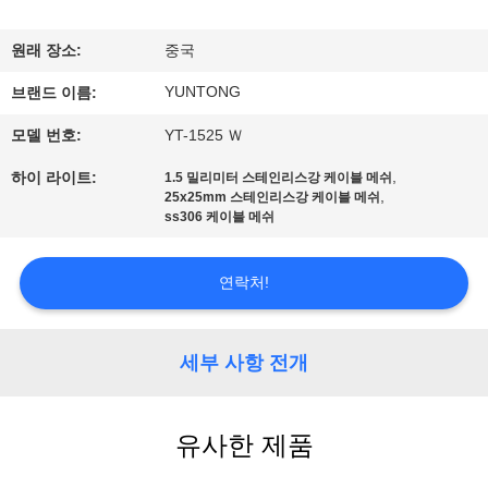
하
여
원래 장소:
중국
YUNTONG
브랜드 이름:
공
모델 번호:
YT-1525 Ｗ
장
,
하이 라이트:
1.5 밀리미터 스테인리스강 케이블 메쉬
,
여
25x25mm 스테인리스강 케이블 메쉬
ss306 케이블 메쉬
행
연락처!
품
세부 사항 전개
질
관
유사한 제품
리