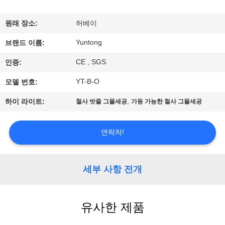
하
여
원래 장소:
허베이
Yuntong
브랜드 이름:
공
CE , SGS
인증:
장
YT-B-O
모델 번호:
여
,
하이 라이트:
철사 밧줄 그물세공
가동 가능한 철사 그물세공
행
연락처!
품
질
세부 사항 전개
관
유사한 제품
리