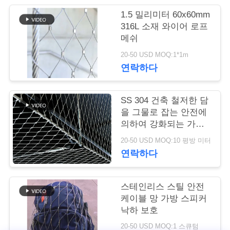
1.5 밀리미터 60x60mm
연
316L 소재 와이어 로프
메쉬
락
20-50 USD MOQ:1*1m
주
연락하다
세
요
SS 304 건축 철저한 담
을 그물로 잡는 안전에
의하여 강화되는 가동
가능한 철망사
뉴
20-50 USD MOQ:10 평방 미터
연락하다
스
스테인리스 스틸 안전
인
케이블 망 가방 스피커
낙하 보호
용
20-50 USD MOQ:1 스큐텀