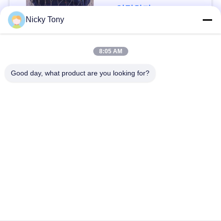
문
연락하다
Nicky Tony
을
요
모든
8:05 AM
구
Good day, what product are you looking for?
철사 밧줄 메시
동물원 철망사
하
세
난간 케이블 메시
새장 철사 그물세공
요
x 케이블 메시를 가십
까만 산화물 철사 밧
시오
줄
사
이
철사 밧줄 식물 격자
건축 철망사
트
지