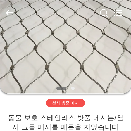
©
2017
-
2026
Anping
Yuntong
Metal
Wire
집
Mesh
Co.,Ltd.
All
Rights
Reserved.
제
품
우
리
철사 밧줄 메시
에
동물 보호 스테인리스 밧줄 메시는/철
대
사 그물 메시를 매듭을 지었습니다