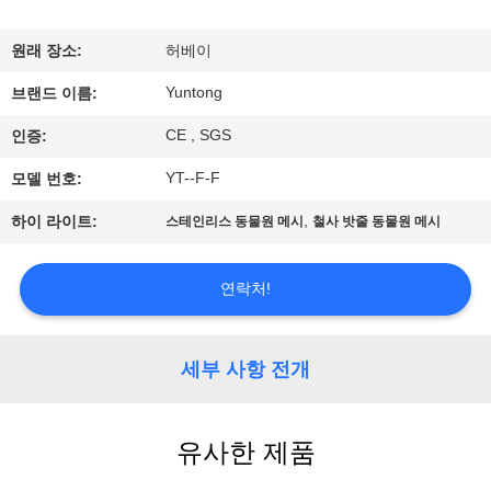
하
여
원래 장소:
허베이
Yuntong
브랜드 이름:
공
CE , SGS
인증:
장
YT--F-F
모델 번호:
여
,
하이 라이트:
스테인리스 동물원 메시
철사 밧줄 동물원 메시
행
연락처!
품
질
세부 사항 전개
관
유사한 제품
리