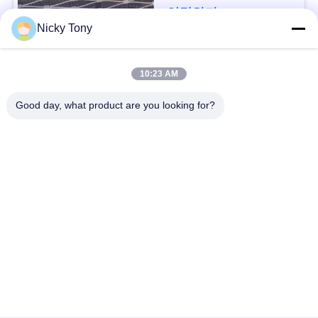
문
연락하다
Nicky Tony
을
요
모든
10:23 AM
구
Good day, what product are you looking for?
철사 밧줄 메시
동물원 철망사
하
세
난간 케이블 메시
새장 철사 그물세공
요
x 케이블 메시를 가십
까만 산화물 철사 밧
시오
줄
사
이
철사 밧줄 식물 격자
건축 철망사
트
지