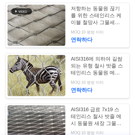
저항하는 동물원 끊기
연
를 위한 스테인리스 케
이블 철망사 그물세공
락
이 Ferruled 작풍에 의
MOQ:10 평방 미터
주
하여 X 갑니다
연락하다
세
요
AISI316에 의하여 길쌈
되는 유형 철사 밧줄 스
테인리스 동물원 메시/
동물성 울안 검술
뉴
MOQ:10 평방 미터
연락하다
스
AISI316 급료 7x19 스
인
테인리스 철사 밧줄 메
시 동물원 새장 그물세
용
공
MOQ:10 평방 미터