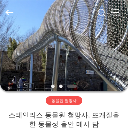
©
2017
-
2026
Anping
Yuntong
Metal
Wire
집
Mesh
Co.,Ltd.
All
Rights
Reserved.
제
품
우
리
동물원 철망사
에
스테인리스 동물원 철망사, 뜨개질을
대
한 동물성 울안 메시 담