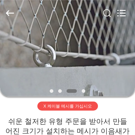
©
2017
-
2026
Anping
Yuntong
Metal
Wire
집
Mesh
Co.,Ltd.
All
Rights
Reserved.
제
품
우
리
X 케이블 메시를 가십시오
에
쉬운 철저한 유형 주문을 받아서 만들
대
어진 크기가 설치하는 메시가 이음새가