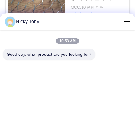
문
길쌈된 X에 의하여 갑
MOQ:10 평방 미터
니다
을
연락하다
Nicky Tony
요
구
모든
10:53 AM
하
Good day, what product are you looking for?
철사 밧줄 메시
동물원 철망사
세
요
난간 케이블 메시
새장 철사 그물세공
사
x 케이블 메시를 가십
까만 산화물 철사 밧
시오
줄
이
트
철사 밧줄 식물 격자
건축 철망사
지