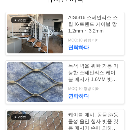
연
AISI316 스테인리스 스
락
틸 X-트렌드 케이블 망
1.2mm ~ 3.2mm
주
MOQ:10 평방 미터
세
연락하다
요
녹색 벽을 위한 가동 가
능한 스테인리스 케이
뉴
블 메시가 1.6MM 밧줄
직경에 의하여 X 갑니
스
MOQ:10 평방 미터
다
연락하다
인
케이블 메시, 동물원/동
용
물성 울안 철사 밧줄 깃
봉 메시가 손에 의하여