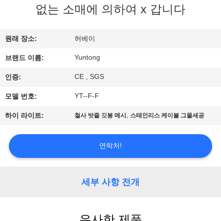
하
없는 소매에 의하여 x 갑니다
여
원래 장소:
허베이
공
Yuntong
브랜드 이름:
장
CE , SGS
인증:
여
YT--F-F
모델 번호:
행
,
하이 라이트:
철사 밧줄 깃봉 메시
스테인리스 케이블 그물세공
품
연락처!
질
세부 사항 전개
관
리
유사한 제품