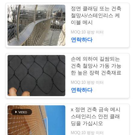
정면 클래딩 또는 건축
연
철망사/스테인리스 케
이블 메시
락
MOQ:10 평방 미터
주
연락하다
세
요
손에 의하여 길쌈되는
건축 철망사 가동 가능
한 높은 장력 건축재료
뉴
MOQ:10 평방 미터
연락하다
스
x 정면 건축 금속 메시
인
스테인리스 안전 클래
딩을 가십시오
용
MOQ:10 평방 미터