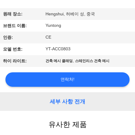
하
여
원래 장소:
Hengshui, 허베이 성, 중국
Yuntong
브랜드 이름:
공
CE
인증:
장
YT-ACC0803
모델 번호:
여
,
하이 라이트:
건축 메시 클래딩
스테인리스 건축 메시
행
연락처!
품
질
세부 사항 전개
관
유사한 제품
리