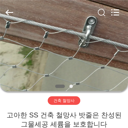
©
2017
-
2026
Anping
Yuntong
Metal
Wire
집
Mesh
Co.,Ltd.
All
Rights
Reserved.
제
품
우
리
건축 철망사
에
고아한 SS 건축 철망사 밧줄은 찬성된
대
그물세공 세륨을 보호합니다