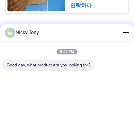
문
연락하다
을
요
모든
Nicky Tony
구
철사 밧줄 메시
동물원 철망사
하
5:02 PM
세
Good day, what product are you looking for?
난간 케이블 메시
새장 철사 그물세공
요
x 케이블 메시를 가십
까만 산화물 철사 밧
시오
줄
사
이
철사 밧줄 식물 격자
건축 철망사
트
지