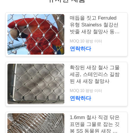
연
매듭을 짓고 Ferruled
락
유형 Stainelss 철강선
밧줄 새장 철망사 동물
주
원 프로젝트
MOQ:10 평방 미터
세
연락하다
요
확장된 새장 철사 그물
세공, 스테인리스 길쌈
뉴
된 새 새장 철망사
스
MOQ:10 평방 미터
연락하다
인
1.6mm 철사 직경 닦은
용
표면을 그물로 잡는 깃
봉 SS 동물원 새장 메