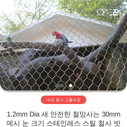
©
2017
-
2026
Anping
Yuntong
Metal
Wire
집
Mesh
Co.,Ltd.
All
Rights
Reserved.
제
품
우
리
새장 철사 그물세공
에
1.2mm Dia 새 안전한 철망사는 30mm
대
메시 눈 크기 스테인레스 스틸 철사 밧