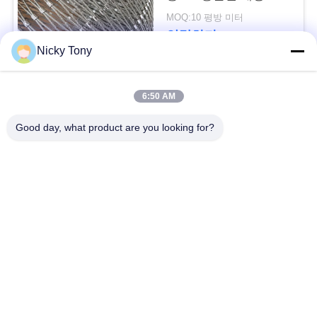
문
시
MOQ:10 평방 미터
을
연락하다
Nicky Tony
요
구
모든
6:50 AM
하
Good day, what product are you looking for?
철사 밧줄 메시
동물원 철망사
세
요
난간 케이블 메시
새장 철사 그물세공
사
x 케이블 메시를 가십
까만 산화물 철사 밧
시오
줄
이
트
철사 밧줄 식물 격자
건축 철망사
지