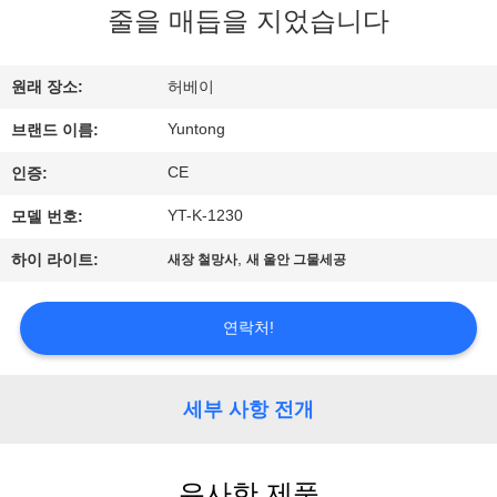
하
줄을 매듭을 지었습니다
여
원래 장소:
허베이
공
Yuntong
브랜드 이름:
장
CE
인증:
여
YT-K-1230
모델 번호:
행
,
하이 라이트:
새장 철망사
새 울안 그물세공
품
연락처!
질
세부 사항 전개
관
리
유사한 제품