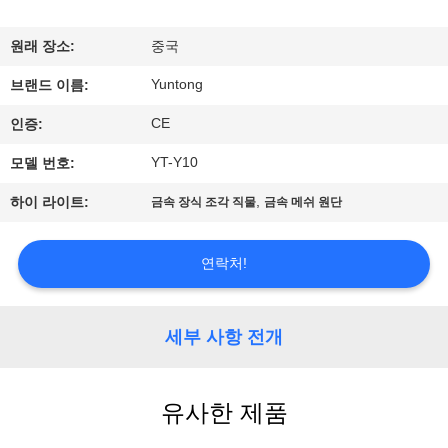
하
여
원래 장소:
중국
Yuntong
브랜드 이름:
공
CE
인증:
장
YT-Y10
모델 번호:
여
,
하이 라이트:
금속 장식 조각 직물
금속 메쉬 원단
행
연락처!
품
질
세부 사항 전개
관
유사한 제품
리