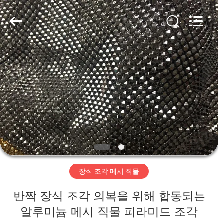
©
2017
-
2026
Anping
Yuntong
Metal
Wire
집
Mesh
Co.,Ltd.
All
Rights
Reserved.
제
품
우
리
장식 조각 메시 직물
에
반짝 장식 조각 의복을 위해 합동되는
대
알루미늄 메시 직물 피라미드 조각