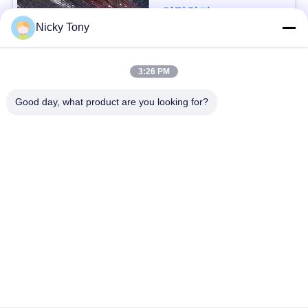
문
연락하다
Nicky Tony
을
요
모든
3:26 PM
구
Good day, what product are you looking for?
철사 밧줄 메시
동물원 철망사
하
세
난간 케이블 메시
새장 철사 그물세공
요
x 케이블 메시를 가십
까만 산화물 철사 밧
시오
줄
사
이
철사 밧줄 식물 격자
건축 철망사
트
지