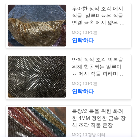
우아한 장식 조각 메시
연
직물, 알루미늄은 직물
연결 금속 메시 얇은 조
락
각이 됩니다
MOQ:10 PC를
주
연락하다
세
요
반짝 장식 조각 의복을
위해 합동되는 알루미
늄 메시 직물 피라미드
조각
뉴
MOQ:10 PC를
연락하다
스
복장/의복을 위한 화려
인
한 4MM 정연한 금속 장
식 조각 직물 훈장
용
MOQ:10 평방 미터